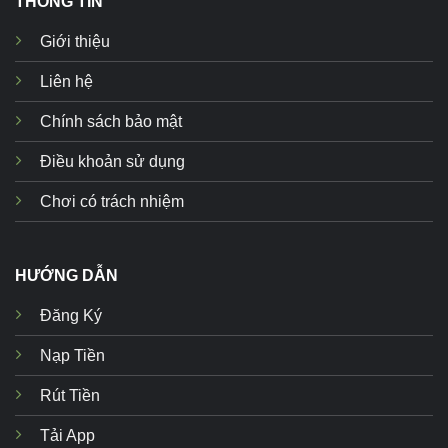
THÔNG TIN
Giới thiệu
Liên hệ
Chính sách bảo mật
Điều khoản sử dụng
Chơi có trách nhiệm
HƯỚNG DẪN
Đăng Ký
Nạp Tiền
Rút Tiền
Tải App