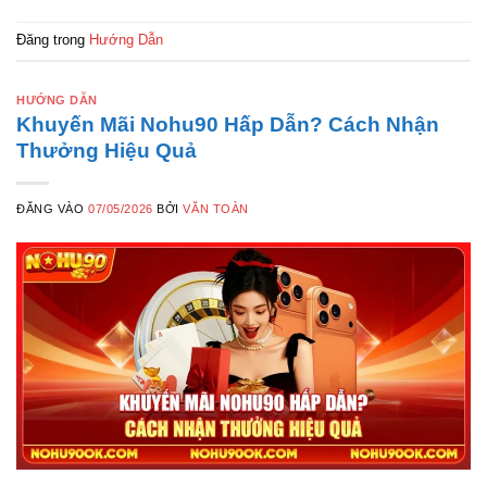
Đăng trong
Hướng Dẫn
HƯỚNG DẪN
Khuyến Mãi Nohu90 Hấp Dẫn? Cách Nhận
Thưởng Hiệu Quả
ĐĂNG VÀO
07/05/2026
BỞI
VĂN TOÀN