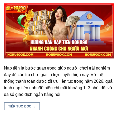
Nạp tiền là bước quan trọng giúp người chơi trải nghiệm
đầy đủ các trò chơi giải trí trực tuyến hiện nay. Với hệ
thống thanh toán được tối ưu liên tục trong năm 2026, quá
trình nạp tiền nohu90 hiện chỉ mất khoảng 1–3 phút đối với
đa số giao dịch ngân hàng nội
TIẾP TỤC ĐỌC
→