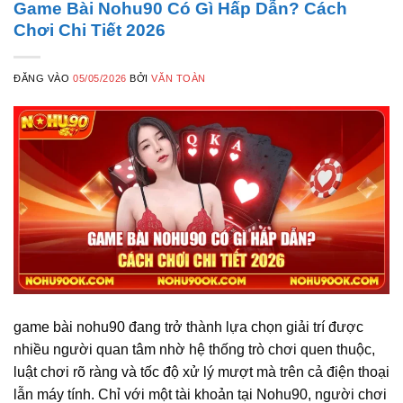
Game Bài Nohu90 Có Gì Hấp Dẫn? Cách
Chơi Chi Tiết 2026
ĐĂNG VÀO
05/05/2026
BỞI
VĂN TOÀN
game bài nohu90 đang trở thành lựa chọn giải trí được
nhiều người quan tâm nhờ hệ thống trò chơi quen thuộc,
luật chơi rõ ràng và tốc độ xử lý mượt mà trên cả điện thoại
lẫn máy tính. Chỉ với một tài khoản tại Nohu90, người chơi